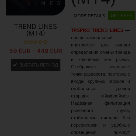
GET FREE
MORE DETAILS
TREND LINES
TPSPRO TREND LINES
—
(MT4)
профессиональный
инструмент для точного
Оценка
59
EUR
–
449
EUR
определения смены тренда
0
из
и ключевых зон рынка.
5
ВЫБРАТЬ ПЕРИОД
Отображает реальные
точки разворота, повторные
входы крупных игроков и
глобальные уровни
старших таймфреймов.
Надёжная фильтрация
рыночного шума,
стабильные сигналы без
перерисовки и удобные
оповещения помогут