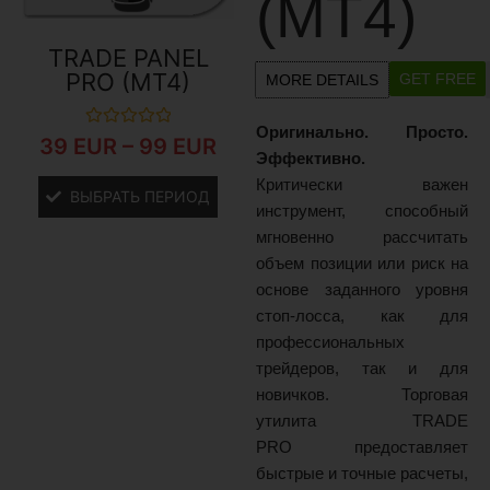
(MT4)
TRADE PANEL
PRO (MT4)
GET FREE
MORE DETAILS
Оригинально. Просто.
Оценка
39
EUR
–
99
EUR
0
Эффективно.
из
Критически важен
5
ВЫБРАТЬ ПЕРИОД
инструмент, способный
мгновенно рассчитать
объем позиции или риск на
основе заданного уровня
стоп-лосса, как для
профессиональных
трейдеров, так и для
новичков. Торговая
утилита TRADE
PRO предоставляет
быстрые и точные расчеты,