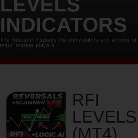
LEVELS
INDICATORS​
The indicator displays the entry points and actions of
major market players​
RFI
LEVELS
(MT4)