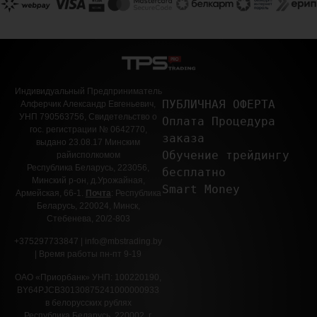
Индивидуальный Предприниматель
ПУБЛИЧНАЯ ОФЕРТА 
Алферчик Александр Евгеньевич,
УНП 790563756, Свидетельство о
Оплата Процедура 
гос. регистрации № 0642770,
заказа
выдано 23.08.17 Минским
Обучение трейдингу 
райисполкомом
Республика Беларусь, 223056,
бесплатно 
Минский р-он, д.Урожайная,
Smart Money
Армейская, 66-1.
Почта
: Республика
Беларусь, 220024, Минск,
Стебенева, 20/2-803
+375297733847 | info@mbstrading.by
| Время работы пн-пт 9-19
ОАО «Приорбанк» УНП: 100220190,
BY64PJCB30130875241000000933
в белорусских рублях
Республика Беларусь, 220002, г.