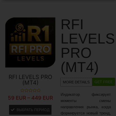
RFI
LEVELS
PRO
(MT4)
RFI LEVELS PRO
(MT4)
GET FREE
MORE DETAILS
Индикатор фиксирует
Оценка
59
EUR
–
449
EUR
0
моменты смены
из
направления рынка, когда
5
ВЫБРАТЬ ПЕРИОД
формируется новый тренд,