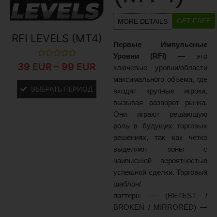
GET FREE
MORE DETAILS
RFI LEVELS (MT4)
Первые Импульсные
Уровни (RFI)
— это
Оценка
39
EUR
–
99
EUR
ключевые уровни/области
0
из
максимального объема, где
5
ВЫБРАТЬ ПЕРИОД
входят крупные игроки,
вызывая разворот рынка.
Они играют решающую
роль в будущих торговых
решениях, так как четко
выделяют зоны с
наивысшей вероятностью
успешной сделки. Торговый
шаблон/
паттерн — (RETEST /
BROKEN / MIRRORED) —