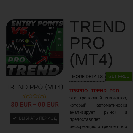
TREND
PRO
(MT4)
GET FREE
MORE DETAILS
TREND PRO (MT4)
TPSPRO TREND PRO
—
это трендовый индикатор,
Оценка
39
EUR
–
99
EUR
который автоматически
0
из
анализирует рынок и
5
ВЫБРАТЬ ПЕРИОД
предоставляет
информацию о тренде и его