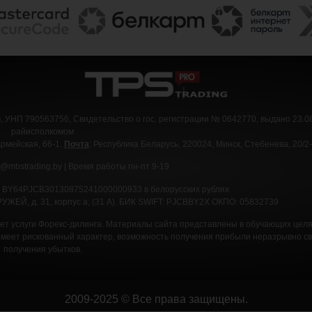
УНП 790563756, Свидетельство о гос. регистрации № 0642770, выдано 23.0
райисполкомом
Армейская, 66-1.
Почта
: Республика Беларусь, 220024, Минск, Стебенева, 20/2
o@mbstrading.by | Время работы пн-пт 9-19
,
BY64PJCB30130875241000000933 в белорусских рублях
УЖЕЙ, д. 31, корпус а, (31 А).
БИК SWIFT: PJCBBY2X ОКПО: 05832739
ет услуги Форекс-дилинга. Материалы сайта представлены в обучающих цел
еет рискованный характер, возможность получения прибыли неразрывно св
получения убытков.
2009-2025 © Все права защищены.