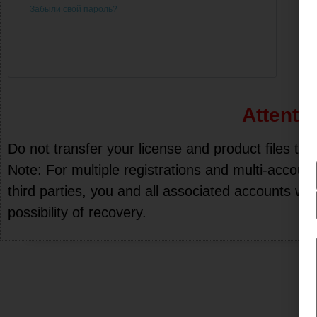
Забыли свой пароль?
Attentio
Do not transfer your license and product files to 
Note: For multiple registrations and multi-account
third parties, you and all associated accounts wil
possibility of recovery.