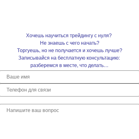
других целей, описанных в документе
политика
конфиденциальности
.
Регистрация
Хочешь научиться трейдингу с нуля?
Не знаешь с чего начать?
n!
Торгуешь, но не получается и хочешь лучше?
Записывайся на бесплатную консультацию:
third parties under any circumstances.
разберемся в месте, что делать…
s, transfer of the product or license to
l be blocked forever without the